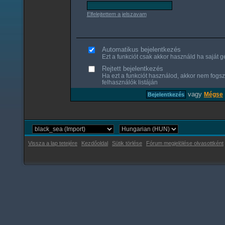
Elfelejtettem a jelszavam
Automatikus bejelentkezés
Ezt a funkciót csak akkor használd ha saját gé
Rejtett bejelentkezés
Ha ezt a funkciót használod, akkor nem fogsz
felhasználók listáján
vagy
Mégse
Vissza a lap tetejére
Kezdőoldal
Sütik törlése
Fórum megjelölése olvasottként