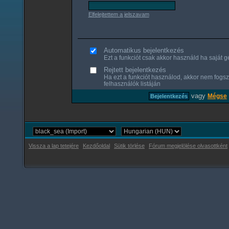
Elfelejtettem a jelszavam
Automatikus bejelentkezés
Ezt a funkciót csak akkor használd ha saját gé
Rejtett bejelentkezés
Ha ezt a funkciót használod, akkor nem fogsz
felhasználók listáján
vagy
Mégse
Vissza a lap tetejére
Kezdőoldal
Sütik törlése
Fórum megjelölése olvasottként