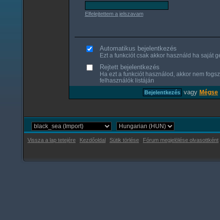
Elfelejtettem a jelszavam
Automatikus bejelentkezés
Ezt a funkciót csak akkor használd ha saját gé
Rejtett bejelentkezés
Ha ezt a funkciót használod, akkor nem fogsz
felhasználók listáján
vagy
Mégse
Vissza a lap tetejére
Kezdőoldal
Sütik törlése
Fórum megjelölése olvasottként