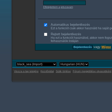
Elfelejtettem a jelszavam
Automatikus bejelentkezés
Ezt a funkciót csak akkor használd ha saját gé
Rejtett bejelentkezés
Ha ezt a funkciót használod, akkor nem fogsz
felhasználók listáján
vagy
Mégse
Vissza a lap tetejére
Kezdőoldal
Sütik törlése
Fórum megjelölése olvasottként