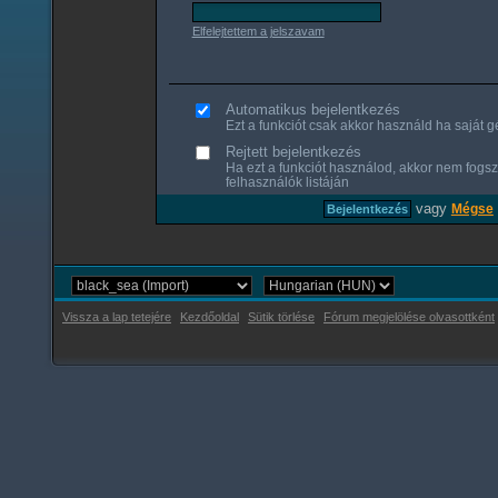
Elfelejtettem a jelszavam
Automatikus bejelentkezés
Ezt a funkciót csak akkor használd ha saját gé
Rejtett bejelentkezés
Ha ezt a funkciót használod, akkor nem fogsz
felhasználók listáján
vagy
Mégse
Vissza a lap tetejére
Kezdőoldal
Sütik törlése
Fórum megjelölése olvasottként