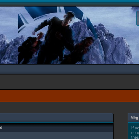
Még 
ad
If y
coup
thes