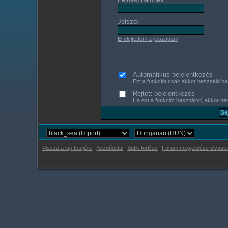
Jelszó:
Elfelejtettem a jelszavam
Automatikus bejelentkezés
Ezt a funkciót csak akkor használd ha s
Rejtett bejelentkezés
Ha ezt a funkciót használod, akkor nem
Vissza a lap tetejére
Kezdőoldal
Sütik törlése
Fórum megjelölése olvasot