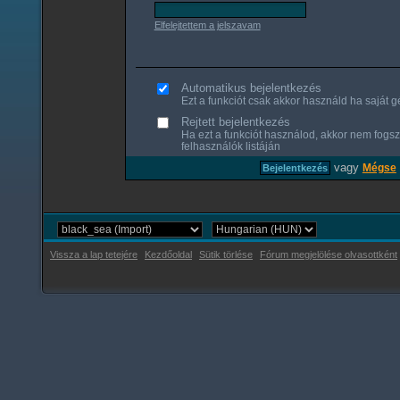
Elfelejtettem a jelszavam
Automatikus bejelentkezés
Ezt a funkciót csak akkor használd ha saját gé
Rejtett bejelentkezés
Ha ezt a funkciót használod, akkor nem fogsz
felhasználók listáján
vagy
Mégse
Vissza a lap tetejére
Kezdőoldal
Sütik törlése
Fórum megjelölése olvasottként