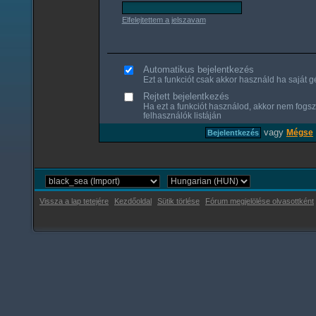
Elfelejtettem a jelszavam
Automatikus bejelentkezés
Ezt a funkciót csak akkor használd ha saját gé
Rejtett bejelentkezés
Ha ezt a funkciót használod, akkor nem fogsz
felhasználók listáján
vagy
Mégse
Vissza a lap tetejére
Kezdőoldal
Sütik törlése
Fórum megjelölése olvasottként