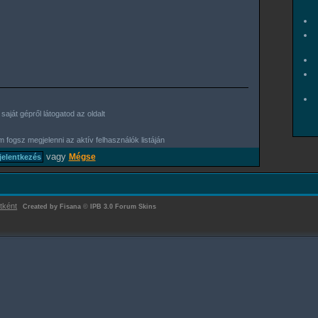
aját gépről látogatod az oldalt
 fogsz megjelenni az aktív felhasználók listáján
vagy
Mégse
tként
Created by Fisana
©
IPB 3.0 Forum Skins