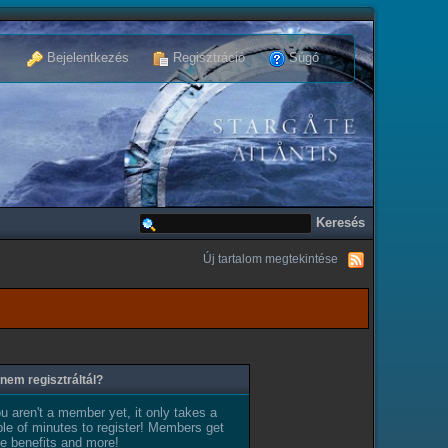
Bejelentkezés
Regisztráció
Súgó
Új tartalom megtekintése
nem regisztráltál?
ou aren't a member yet, it only takes a
le of minutes to register! Members get
e benefits and more!