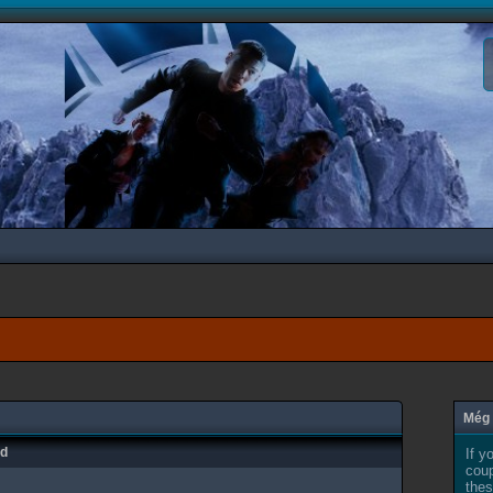
Még 
ad
If y
coup
thes