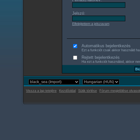
Jelszó:
Elfelejtettem a jelszavam
Automatikus bejelentkezés
Ezt a funkciót csak akkor használd ha s
Rejtett bejelentkezés
Ha ezt a funkciót használod, akkor nem
Vissza a lap tetejére
Kezdőoldal
Sütik törlése
Fórum megjelölése olvasot