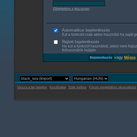
Elfelejtettem a jelszavam
Automatikus bejelentkezés
Ezt a funkciót csak akkor használd ha saját gé
Rejtett bejelentkezés
Ha ezt a funkciót használod, akkor nem fogsz
felhasználók listáján
vagy
Mégse
Vissza a lap tetejére
Kezdőoldal
Sütik törlése
Fórum megjelölése olvasottként