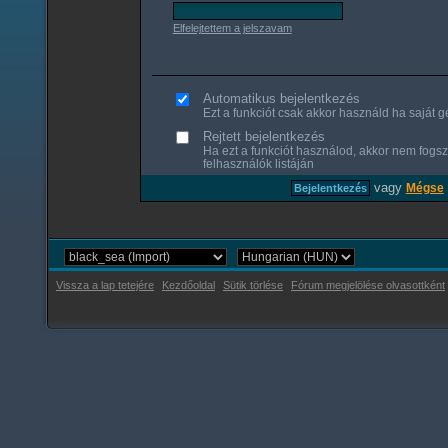
Elfelejtettem a jelszavam
Automatikus bejelentkezés
Ezt a funkciót csak akkor használd ha saját gé
Rejtett bejelentkezés
Ha ezt a funkciót használod, akkor nem fogsz
felhasználók listáján
vagy
Mégse
Vissza a lap tetejére
Kezdőoldal
Sütik törlése
Fórum megjelölése olvasottként