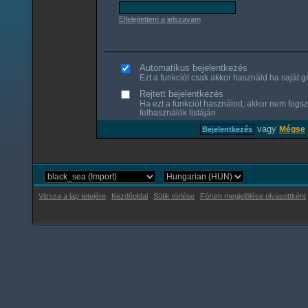
Elfelejtettem a jelszavam
Automatikus bejelentkezés
Ezt a funkciót csak akkor használd ha saját gé
Rejtett bejelentkezés
Ha ezt a funkciót használod, akkor nem fogsz
felhasználók listáján
vagy
Mégse
Vissza a lap tetejére
Kezdőoldal
Sütik törlése
Fórum megjelölése olvasottként