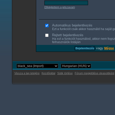
Elfelejtettem a jelszavam
Automatikus bejelentkezés
Ezt a funkciót csak akkor használd ha saját gé
Rejtett bejelentkezés
Ha ezt a funkciót használod, akkor nem fogsz
felhasználók listáján
vagy
Mégse
Vissza a lap tetejére
Kezdőoldal
Sütik törlése
Fórum megjelölése olvasottként