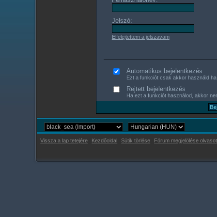
Jelszó:
Elfelejtettem a jelszavam
Automatikus bejelentkezés
Ezt a funkciót csak akkor használd ha s
Rejtett bejelentkezés
Ha ezt a funkciót használod, akkor nem
Vissza a lap tetejére
Kezdőoldal
Sütik törlése
Fórum megjelölése olvasot