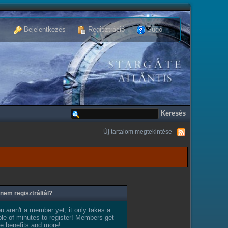
Bejelentkezés
Regisztráció
Súgó
Új tartalom megtekintése
nem regisztráltál?
ou aren't a member yet, it only takes a
le of minutes to register! Members get
e benefits and more!