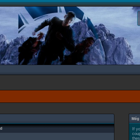
Még 
ad
If y
coup
thes