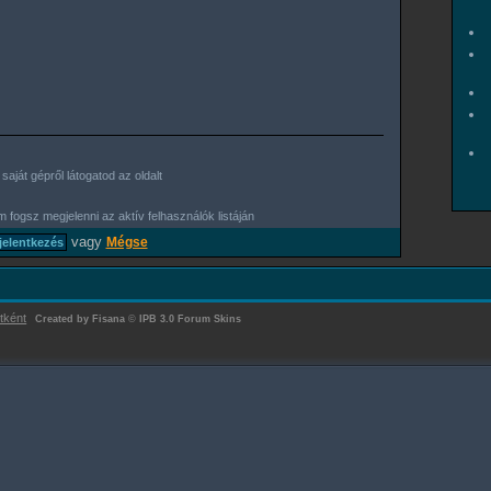
aját gépről látogatod az oldalt
 fogsz megjelenni az aktív felhasználók listáján
vagy
Mégse
tként
Created by Fisana
©
IPB 3.0 Forum Skins