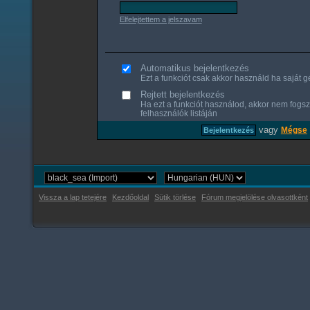
Elfelejtettem a jelszavam
Automatikus bejelentkezés
Ezt a funkciót csak akkor használd ha saját gé
Rejtett bejelentkezés
Ha ezt a funkciót használod, akkor nem fogsz
felhasználók listáján
vagy
Mégse
Vissza a lap tetejére
Kezdőoldal
Sütik törlése
Fórum megjelölése olvasottként