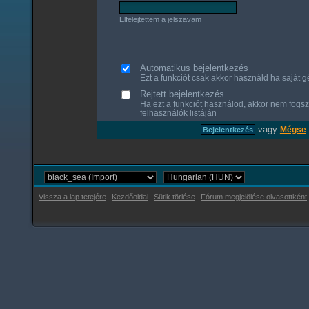
Elfelejtettem a jelszavam
Automatikus bejelentkezés
Ezt a funkciót csak akkor használd ha saját gé
Rejtett bejelentkezés
Ha ezt a funkciót használod, akkor nem fogsz
felhasználók listáján
vagy
Mégse
Vissza a lap tetejére
Kezdőoldal
Sütik törlése
Fórum megjelölése olvasottként