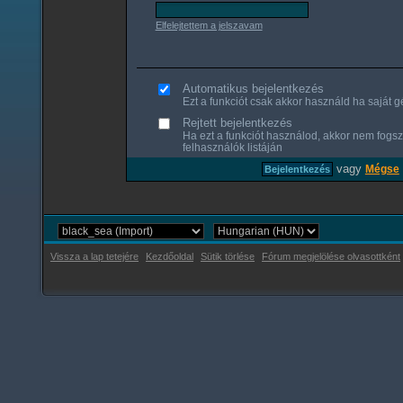
Elfelejtettem a jelszavam
Automatikus bejelentkezés
Ezt a funkciót csak akkor használd ha saját gé
Rejtett bejelentkezés
Ha ezt a funkciót használod, akkor nem fogsz
felhasználók listáján
vagy
Mégse
Vissza a lap tetejére
Kezdőoldal
Sütik törlése
Fórum megjelölése olvasottként