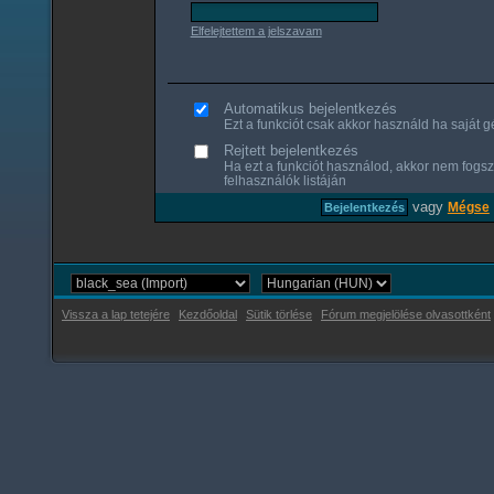
Elfelejtettem a jelszavam
Automatikus bejelentkezés
Ezt a funkciót csak akkor használd ha saját gé
Rejtett bejelentkezés
Ha ezt a funkciót használod, akkor nem fogsz
felhasználók listáján
vagy
Mégse
Vissza a lap tetejére
Kezdőoldal
Sütik törlése
Fórum megjelölése olvasottként