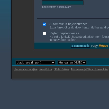
Elfelejtettem a jelszavam
Automatikus bejelentkezés
Ezt a funkciót csak akkor használd ha saját gé
Rejtett bejelentkezés
Ha ezt a funkciót használod, akkor nem fogsz
felhasználók listáján
vagy
Mégse
Vissza a lap tetejére
Kezdőoldal
Sütik törlése
Fórum megjelölése olvasottként