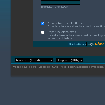
Elfelejtettem a jelszavam
Automatikus bejelentkezés
Ezt a funkciót csak akkor használd ha saját gé
Rejtett bejelentkezés
Ha ezt a funkciót használod, akkor nem fogsz
felhasználók listáján
vagy
Mégse
Vissza a lap tetejére
Kezdőoldal
Sütik törlése
Fórum megjelölése olvasottként