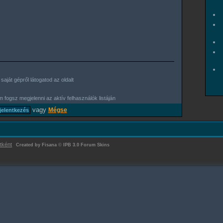
aját gépről látogatod az oldalt
 fogsz megjelenni az aktív felhasználók listáján
vagy
Mégse
tként
Created by Fisana
©
IPB 3.0 Forum Skins