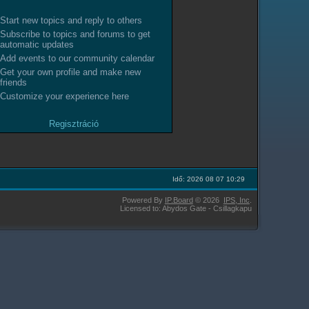
Start new topics and reply to others
Subscribe to topics and forums to get
automatic updates
Add events to our community calendar
Get your own profile and make new
friends
Customize your experience here
Regisztráció
Idő: 2026 08 07 10:29
Powered By
IP.Board
© 2026
IPS,
Inc
.
Licensed to: Abydos Gate - Csillagkapu