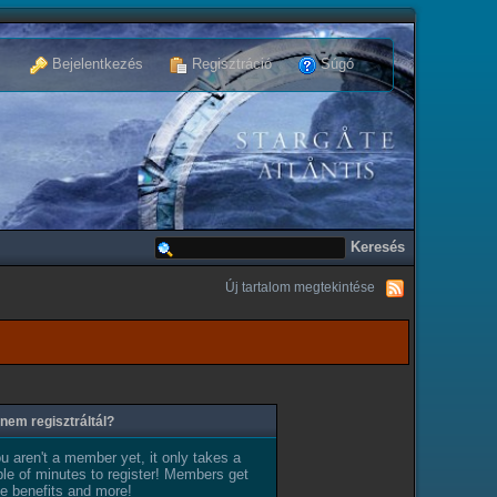
Bejelentkezés
Regisztráció
Súgó
Új tartalom megtekintése
nem regisztráltál?
ou aren't a member yet, it only takes a
le of minutes to register! Members get
e benefits and more!