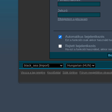
Jelszó:
Elfelejtettem a jelszavam
Automatikus bejelentkezés
Ezt a funkciót csak akkor használd ha s
Rejtett bejelentkezés
Ha ezt a funkciót használod, akkor nem
Vissza a lap tetejére
Kezdőoldal
Sütik törlése
Fórum megjelölése olvasot