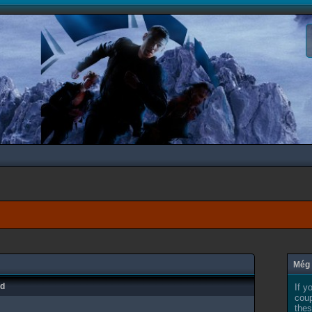
Még 
ad
If y
coup
thes