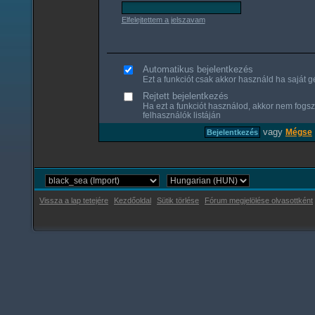
Elfelejtettem a jelszavam
Automatikus bejelentkezés
Ezt a funkciót csak akkor használd ha saját gé
Rejtett bejelentkezés
Ha ezt a funkciót használod, akkor nem fogsz
felhasználók listáján
vagy
Mégse
Vissza a lap tetejére
Kezdőoldal
Sütik törlése
Fórum megjelölése olvasottként