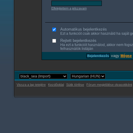
Elfelejtettem a jelszavam
Automatikus bejelentkezés
Ezt a funkciót csak akkor használd ha saját gé
Rejtett bejelentkezés
Ha ezt a funkciót használod, akkor nem fogsz
felhasználók listáján
vagy
Mégse
Vissza a lap tetejére
Kezdőoldal
Sütik törlése
Fórum megjelölése olvasottként