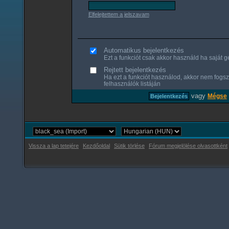
Elfelejtettem a jelszavam
Automatikus bejelentkezés
Ezt a funkciót csak akkor használd ha saját gé
Rejtett bejelentkezés
Ha ezt a funkciót használod, akkor nem fogsz
felhasználók listáján
vagy
Mégse
Vissza a lap tetejére
Kezdőoldal
Sütik törlése
Fórum megjelölése olvasottként