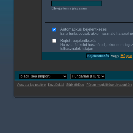
Elfelejtettem a jelszavam
Automatikus bejelentkezés
Ezt a funkciót csak akkor használd ha saját gé
Rejtett bejelentkezés
Ha ezt a funkciót használod, akkor nem fogsz
felhasználók listáján
vagy
Mégse
Vissza a lap tetejére
Kezdőoldal
Sütik törlése
Fórum megjelölése olvasottként