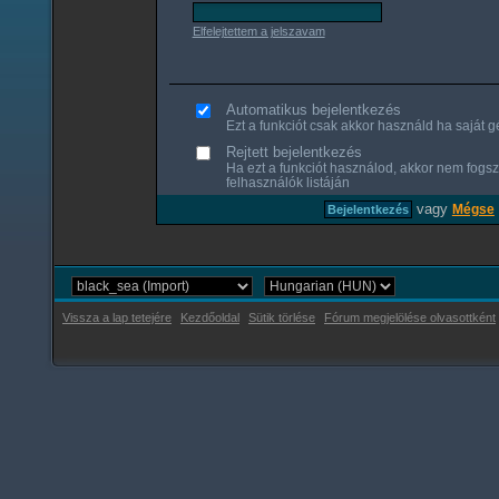
Elfelejtettem a jelszavam
Automatikus bejelentkezés
Ezt a funkciót csak akkor használd ha saját gé
Rejtett bejelentkezés
Ha ezt a funkciót használod, akkor nem fogsz
felhasználók listáján
vagy
Mégse
Vissza a lap tetejére
Kezdőoldal
Sütik törlése
Fórum megjelölése olvasottként