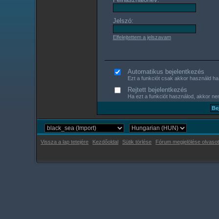
Jelszó:
Elfelejtettem a jelszavam
Automatikus bejelentkezés
Ezt a funkciót csak akkor használd ha s
Rejtett bejelentkezés
Ha ezt a funkciót használod, akkor nem
Vissza a lap tetejére
Kezdőoldal
Sütik törlése
Fórum megjelölése olvasot