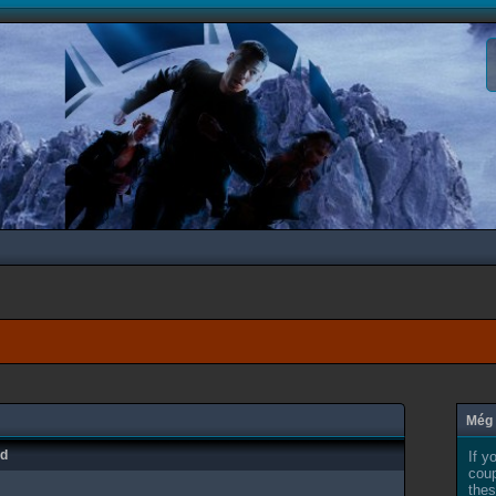
Még 
ad
If y
coup
thes