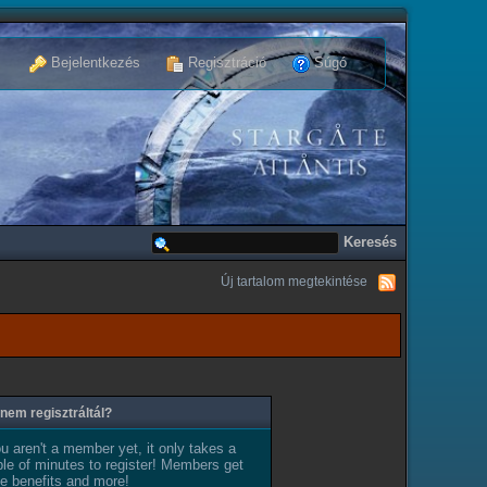
Bejelentkezés
Regisztráció
Súgó
Új tartalom megtekintése
nem regisztráltál?
ou aren't a member yet, it only takes a
le of minutes to register! Members get
e benefits and more!