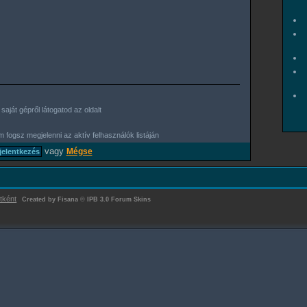
aját gépről látogatod az oldalt
 fogsz megjelenni az aktív felhasználók listáján
vagy
Mégse
tként
Created by Fisana
©
IPB 3.0 Forum Skins