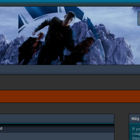
Még 
ad
If y
coup
thes