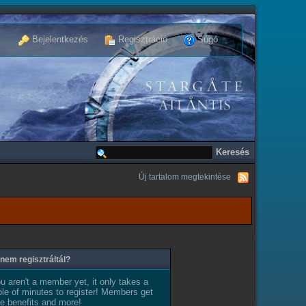
Bejelentkezés
Regisztráció
Súgó
Új tartalom megtekintése
nem regisztráltál?
ou aren't a member yet, it only takes a
le of minutes to register! Members get
e benefits and more!