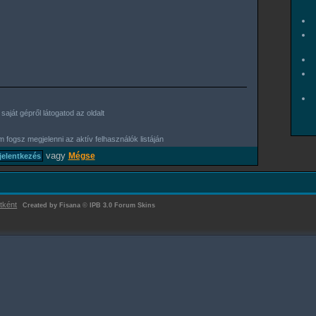
aját gépről látogatod az oldalt
 fogsz megjelenni az aktív felhasználók listáján
vagy
Mégse
tként
Created by Fisana
©
IPB 3.0 Forum Skins