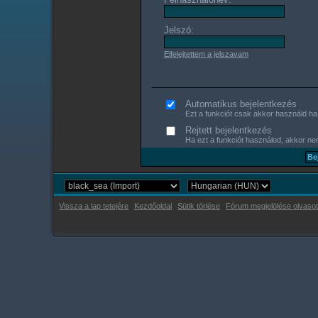
Jelszó:
Elfelejtettem a jelszavam
Automatikus bejelentkezés
Ezt a funkciót csak akkor használd ha s
Rejtett bejelentkezés
Ha ezt a funkciót használod, akkor nem
Vissza a lap tetejére
Kezdőoldal
Sütik törlése
Fórum megjelölése olvasot