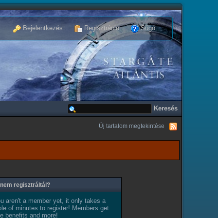
Bejelentkezés
Regisztráció
Súgó
Új tartalom megtekintése
nem regisztráltál?
ou aren't a member yet, it only takes a
le of minutes to register! Members get
e benefits and more!