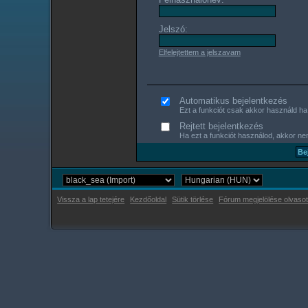
Jelszó:
Elfelejtettem a jelszavam
Automatikus bejelentkezés
Ezt a funkciót csak akkor használd ha s
Rejtett bejelentkezés
Ha ezt a funkciót használod, akkor nem
Vissza a lap tetejére
Kezdőoldal
Sütik törlése
Fórum megjelölése olvasot