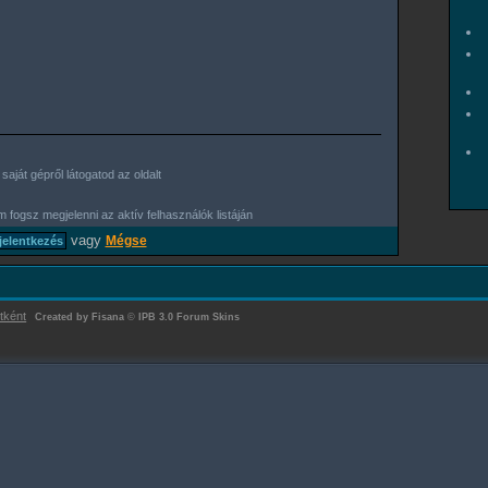
aját gépről látogatod az oldalt
 fogsz megjelenni az aktív felhasználók listáján
vagy
Mégse
tként
Created by Fisana
©
IPB 3.0 Forum Skins