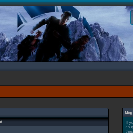
Még 
ad
If y
coup
thes