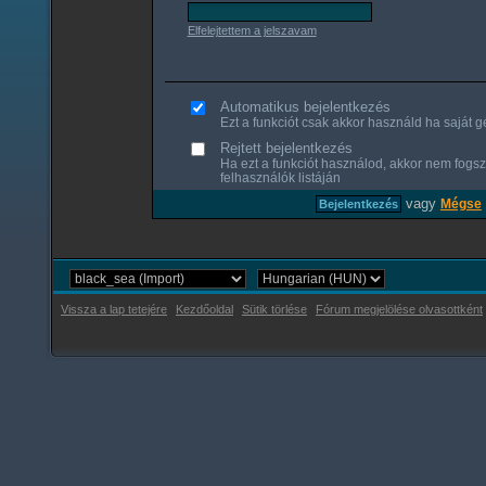
Elfelejtettem a jelszavam
Automatikus bejelentkezés
Ezt a funkciót csak akkor használd ha saját gé
Rejtett bejelentkezés
Ha ezt a funkciót használod, akkor nem fogsz
felhasználók listáján
vagy
Mégse
Vissza a lap tetejére
Kezdőoldal
Sütik törlése
Fórum megjelölése olvasottként