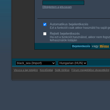
Elfelejtettem a jelszavam
Automatikus bejelentkezés
Ezt a funkciót csak akkor használd ha saját gé
Rejtett bejelentkezés
Ha ezt a funkciót használod, akkor nem fogsz
felhasználók listáján
vagy
Mégse
Vissza a lap tetejére
Kezdőoldal
Sütik törlése
Fórum megjelölése olvasottként