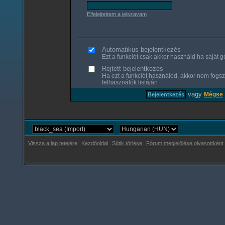
Elfelejtettem a jelszavam
Automatikus bejelentkezés
Ezt a funkciót csak akkor használd ha saját gé
Rejtett bejelentkezés
Ha ezt a funkciót használod, akkor nem fogsz
felhasználók listáján
vagy
Mégse
Vissza a lap tetejére
Kezdőoldal
Sütik törlése
Fórum megjelölése olvasottként