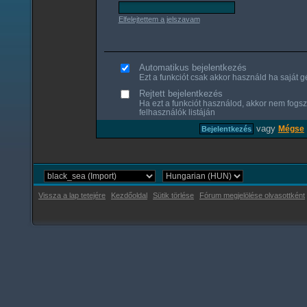
Elfelejtettem a jelszavam
Automatikus bejelentkezés
Ezt a funkciót csak akkor használd ha saját gé
Rejtett bejelentkezés
Ha ezt a funkciót használod, akkor nem fogsz
felhasználók listáján
vagy
Mégse
Vissza a lap tetejére
Kezdőoldal
Sütik törlése
Fórum megjelölése olvasottként