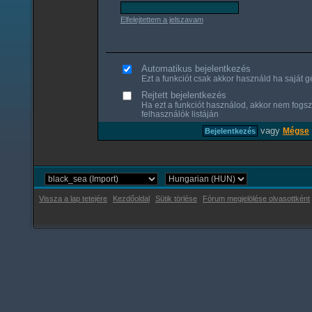
Elfelejtettem a jelszavam
Automatikus bejelentkezés
Ezt a funkciót csak akkor használd ha saját gé
Rejtett bejelentkezés
Ha ezt a funkciót használod, akkor nem fogsz
felhasználók listáján
vagy
Mégse
Vissza a lap tetejére
Kezdőoldal
Sütik törlése
Fórum megjelölése olvasottként