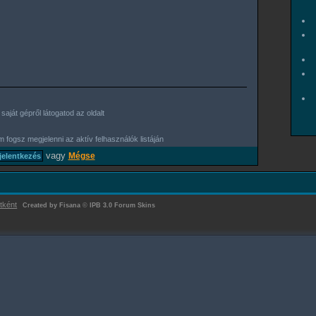
aját gépről látogatod az oldalt
 fogsz megjelenni az aktív felhasználók listáján
vagy
Mégse
tként
Created by Fisana
©
IPB 3.0 Forum Skins