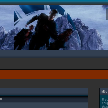
Még 
ad
If y
coup
thes