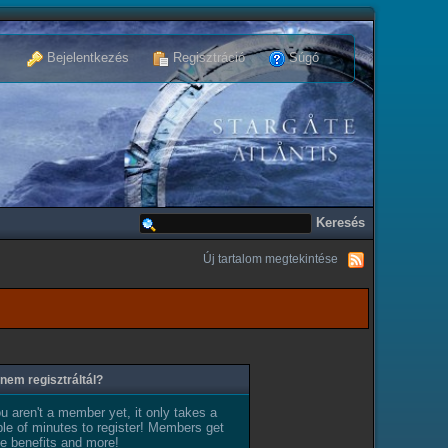
Bejelentkezés
Regisztráció
Súgó
Új tartalom megtekintése
nem regisztráltál?
ou aren't a member yet, it only takes a
le of minutes to register! Members get
e benefits and more!