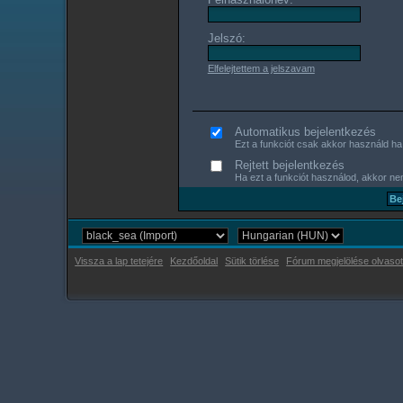
Jelszó:
Elfelejtettem a jelszavam
Automatikus bejelentkezés
Ezt a funkciót csak akkor használd ha s
Rejtett bejelentkezés
Ha ezt a funkciót használod, akkor nem
Vissza a lap tetejére
Kezdőoldal
Sütik törlése
Fórum megjelölése olvasot