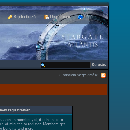
Bejelentkezés
Regisztráció
Súgó
Új tartalom megtekintése
nem regisztráltál?
ou aren't a member yet, it only takes a
le of minutes to register! Members get
e benefits and more!