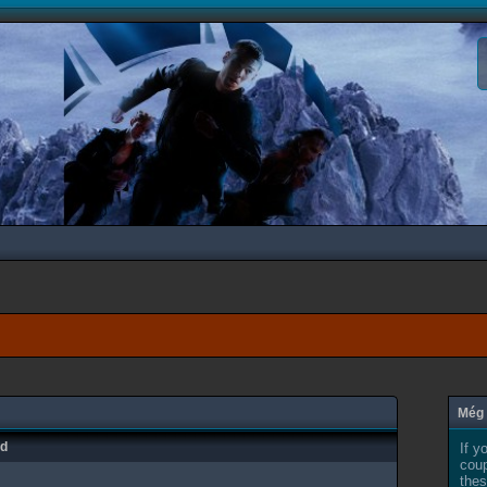
Még 
ad
If y
coup
thes