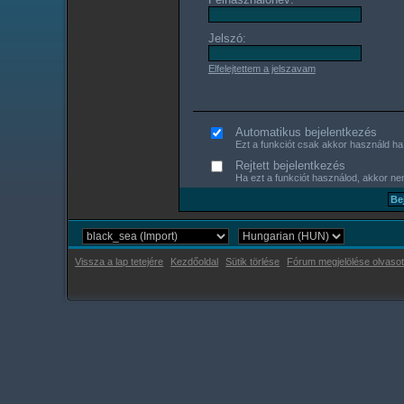
Jelszó:
Elfelejtettem a jelszavam
Automatikus bejelentkezés
Ezt a funkciót csak akkor használd ha s
Rejtett bejelentkezés
Ha ezt a funkciót használod, akkor nem
Vissza a lap tetejére
Kezdőoldal
Sütik törlése
Fórum megjelölése olvasot