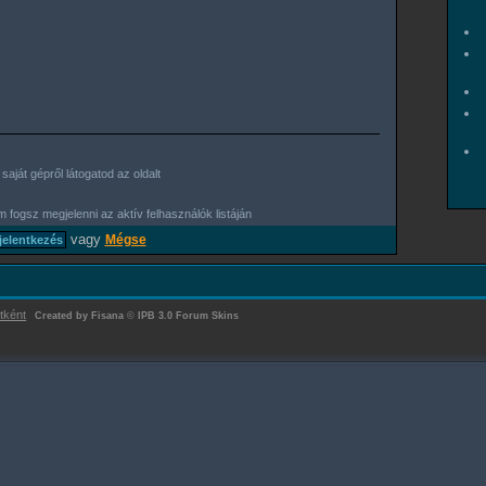
aját gépről látogatod az oldalt
 fogsz megjelenni az aktív felhasználók listáján
vagy
Mégse
tként
Created by Fisana
©
IPB 3.0 Forum Skins