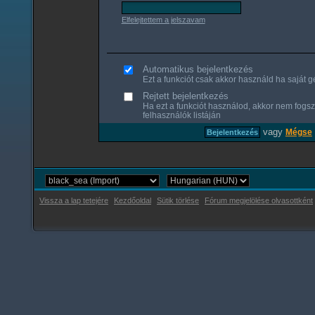
Elfelejtettem a jelszavam
Automatikus bejelentkezés
Ezt a funkciót csak akkor használd ha saját gé
Rejtett bejelentkezés
Ha ezt a funkciót használod, akkor nem fogsz
felhasználók listáján
vagy
Mégse
Vissza a lap tetejére
Kezdőoldal
Sütik törlése
Fórum megjelölése olvasottként