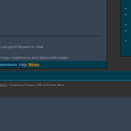
aját gépről látogatod az oldalt
 fogsz megjelenni az aktív felhasználók listáján
vagy
Mégse
tként
Created by Fisana
©
IPB 3.0 Forum Skins