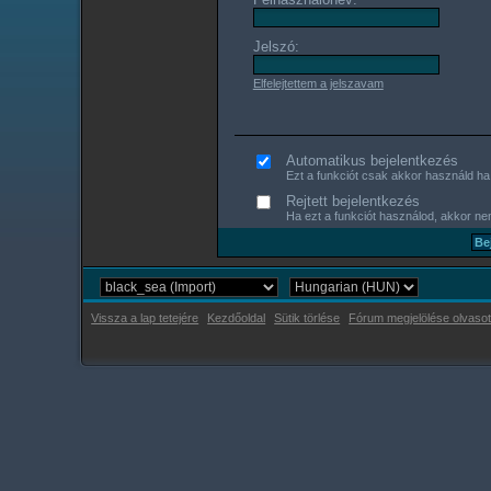
Jelszó:
Elfelejtettem a jelszavam
Automatikus bejelentkezés
Ezt a funkciót csak akkor használd ha s
Rejtett bejelentkezés
Ha ezt a funkciót használod, akkor nem
Vissza a lap tetejére
Kezdőoldal
Sütik törlése
Fórum megjelölése olvasot