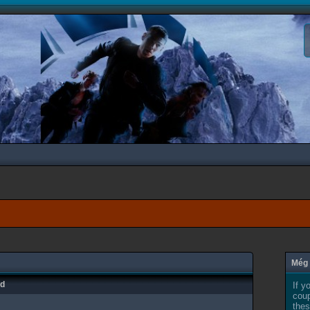
Még 
ad
If y
coup
thes