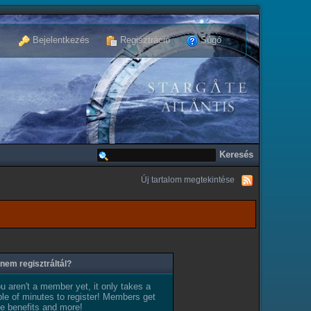
Bejelentkezés
Regisztráció
Súgó
Új tartalom megtekintése
nem regisztráltál?
ou aren't a member yet, it only takes a
le of minutes to register! Members get
e benefits and more!