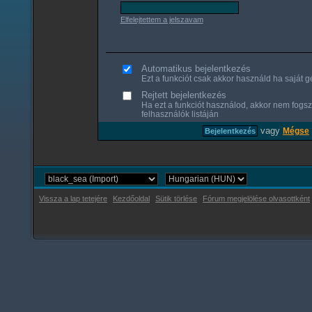
Elfelejtettem a jelszavam
Automatikus bejelentkezés
Ezt a funkciót csak akkor használd ha saját gé
Rejtett bejelentkezés
Ha ezt a funkciót használod, akkor nem fogsz
felhasználók listáján
vagy
Mégse
Vissza a lap tetejére
Kezdőoldal
Sütik törlése
Fórum megjelölése olvasottként