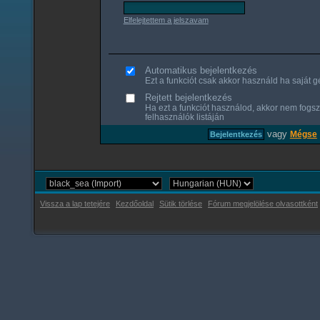
Elfelejtettem a jelszavam
Automatikus bejelentkezés
Ezt a funkciót csak akkor használd ha saját gé
Rejtett bejelentkezés
Ha ezt a funkciót használod, akkor nem fogsz
felhasználók listáján
vagy
Mégse
Vissza a lap tetejére
Kezdőoldal
Sütik törlése
Fórum megjelölése olvasottként