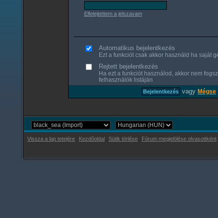
Elfelejtettem a jelszavam
Automatikus bejelentkezés
Ezt a funkciót csak akkor használd ha saját gé
Rejtett bejelentkezés
Ha ezt a funkciót használod, akkor nem fogsz
felhasználók listáján
vagy
Mégse
Vissza a lap tetejére
Kezdőoldal
Sütik törlése
Fórum megjelölése olvasottként