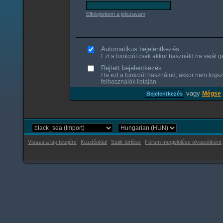
Elfelejtettem a jelszavam
Automatikus bejelentkezés
Ezt a funkciót csak akkor használd ha saját gé
Rejtett bejelentkezés
Ha ezt a funkciót használod, akkor nem fogsz
felhasználók listáján
vagy
Mégse
Vissza a lap tetejére
Kezdőoldal
Sütik törlése
Fórum megjelölése olvasottként