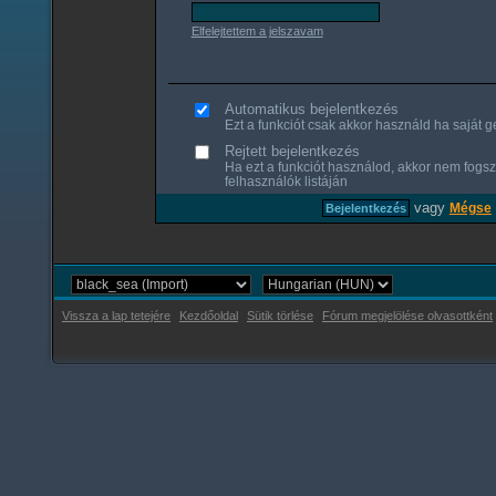
Elfelejtettem a jelszavam
Automatikus bejelentkezés
Ezt a funkciót csak akkor használd ha saját gé
Rejtett bejelentkezés
Ha ezt a funkciót használod, akkor nem fogsz
felhasználók listáján
vagy
Mégse
Vissza a lap tetejére
Kezdőoldal
Sütik törlése
Fórum megjelölése olvasottként