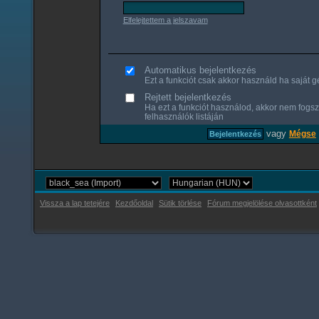
Elfelejtettem a jelszavam
Automatikus bejelentkezés
Ezt a funkciót csak akkor használd ha saját gé
Rejtett bejelentkezés
Ha ezt a funkciót használod, akkor nem fogsz
felhasználók listáján
vagy
Mégse
Vissza a lap tetejére
Kezdőoldal
Sütik törlése
Fórum megjelölése olvasottként