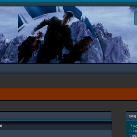
Még 
ad
If y
coup
thes