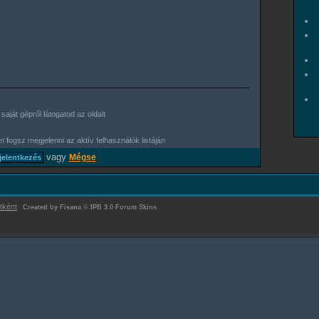
aját gépről látogatod az oldalt
 fogsz megjelenni az aktív felhasználók listáján
vagy
Mégse
tként
Created by Fisana
©
IPB 3.0 Forum Skins