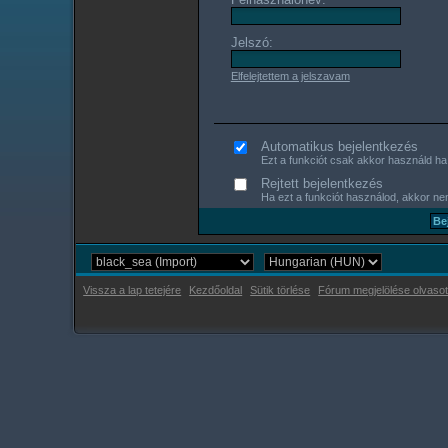
Jelszó:
Elfelejtettem a jelszavam
Automatikus bejelentkezés
Ezt a funkciót csak akkor használd ha s
Rejtett bejelentkezés
Ha ezt a funkciót használod, akkor nem
Vissza a lap tetejére
Kezdőoldal
Sütik törlése
Fórum megjelölése olvasot