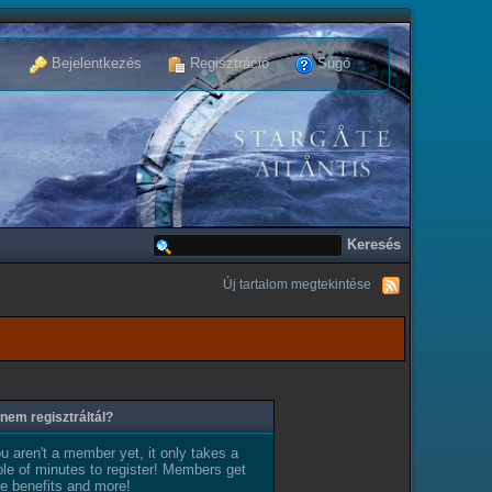
Bejelentkezés
Regisztráció
Súgó
Új tartalom megtekintése
nem regisztráltál?
ou aren't a member yet, it only takes a
le of minutes to register! Members get
e benefits and more!