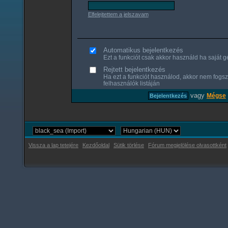
Elfelejtettem a jelszavam
Automatikus bejelentkezés
Ezt a funkciót csak akkor használd ha saját gé
Rejtett bejelentkezés
Ha ezt a funkciót használod, akkor nem fogsz
felhasználók listáján
vagy
Mégse
Vissza a lap tetejére
Kezdőoldal
Sütik törlése
Fórum megjelölése olvasottként