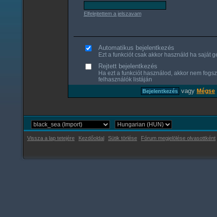
Elfelejtettem a jelszavam
Automatikus bejelentkezés
Ezt a funkciót csak akkor használd ha saját gé
Rejtett bejelentkezés
Ha ezt a funkciót használod, akkor nem fogsz
felhasználók listáján
vagy
Mégse
Vissza a lap tetejére
Kezdőoldal
Sütik törlése
Fórum megjelölése olvasottként