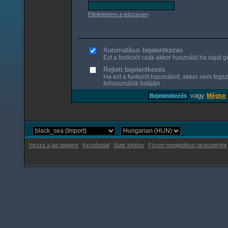
Elfelejtettem a jelszavam
Automatikus bejelentkezés
Ezt a funkciót csak akkor használd ha saját gé
Rejtett bejelentkezés
Ha ezt a funkciót használod, akkor nem fogsz
felhasználók listáján
vagy
Mégse
Vissza a lap tetejére
Kezdőoldal
Sütik törlése
Fórum megjelölése olvasottként