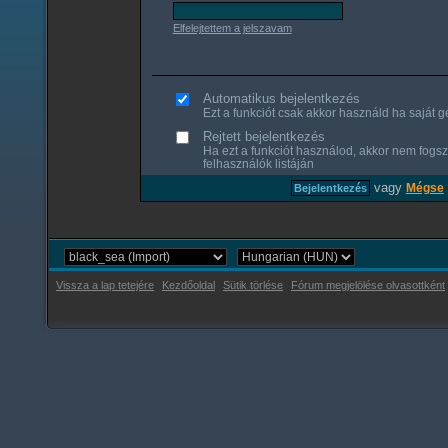
Elfelejtettem a jelszavam
Automatikus bejelentkezés
Ezt a funkciót csak akkor használd ha saját gé
Rejtett bejelentkezés
Ha ezt a funkciót használod, akkor nem fogsz
felhasználók listáján
vagy
Mégse
Vissza a lap tetejére
Kezdőoldal
Sütik törlése
Fórum megjelölése olvasottként