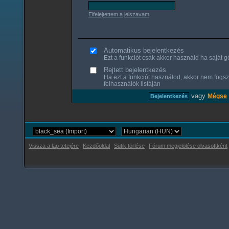
Elfelejtettem a jelszavam
Automatikus bejelentkezés
Ezt a funkciót csak akkor használd ha saját gé
Rejtett bejelentkezés
Ha ezt a funkciót használod, akkor nem fogsz
felhasználók listáján
vagy
Mégse
Vissza a lap tetejére
Kezdőoldal
Sütik törlése
Fórum megjelölése olvasottként